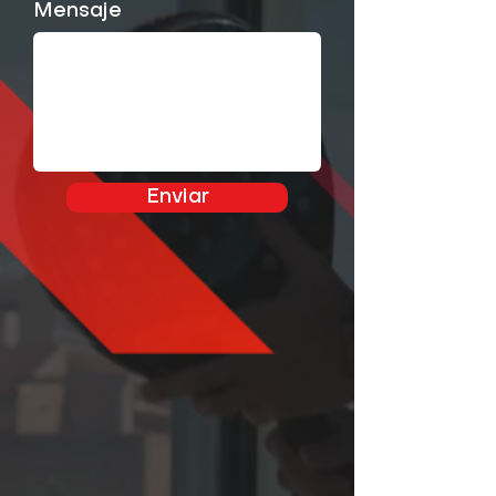
Mensaje
Enviar
Dirección
C. de la Princesa 31, planta 2,
puerta 2, 28008, Madrid, España