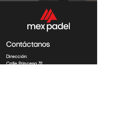
Contáctanos
Dirección:
Calle Princesa 31,
28008 - Madrid - España
Teléfono:
+34 650 577 733
Email:
info@mexpadel.com
Nombre